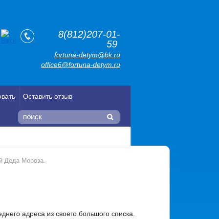
8(812)207-01-
59
fortuna-detym@bk.ru
office6@fortuna-detym.ru
овать
Оставить отзыв
й Деда Мороза.
днего адреса из своего большого списка.