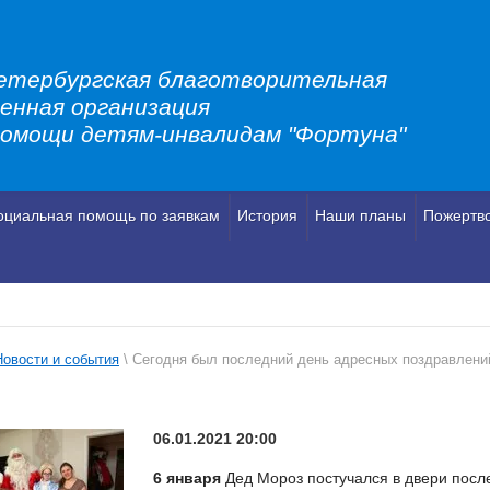
етербургская благотворительная
енная организация
помощи детям-инвалидам "Фортуна"
оциальная помощь по заявкам
История
Наши планы
Пожертв
Новости и события
\ Сегодня был последний день адресных поздравлени
06.01.2021 20:00
6 января
Дед Мороз постучался в двери после