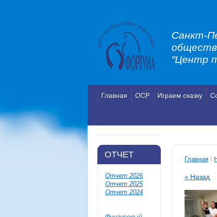
Санкт-П
обществ
"Центр 
Главная
ОСР
Играем сказку
С
ОТЧЕТ
Главная
\
Отчет 2026
« Назад
Отчет 2025
Отчет 2024
Финансовый