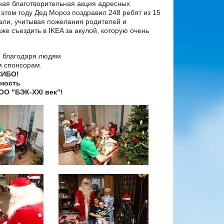
ая благотворительная акция адресных
этом году Дед Мороз поздравил 248 ребят из 15
али, учитывая пожелания родителей и
е съездить в IKEA за акулой, которую очень
и благодаря людям
м спонсорам.
ИБО!
ность
О "БЭК-ХХI век"!