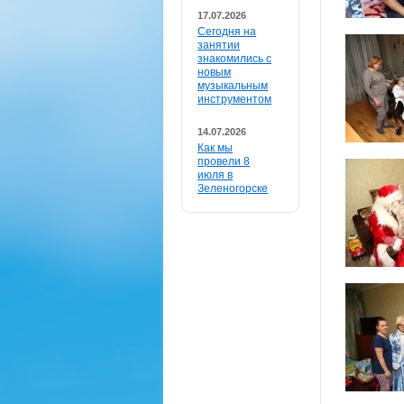
17.07.2026
Сегодня на
занятии
знакомились с
новым
музыкальным
инструментом
14.07.2026
Как мы
провели 8
июля в
Зеленогорске