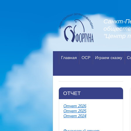
Санкт-П
обществ
"Центр 
Главная
ОСР
Играем сказку
С
ОТЧЕТ
Отчет 2026
Отчет 2025
Отчет 2024
Финансовый отчет