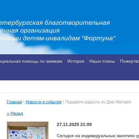
етербургская благотворительная
енная организация
помощи детям-инвалидам "Фортуна"
оциальная помощь по заявкам
История
Наши планы
Пожертв
Главная
\
Новости и события
\ Подарили радость ко Дню Матери!
« Назад
27.11.2025 21:00
Сегодня на индивидуальных занятиях у