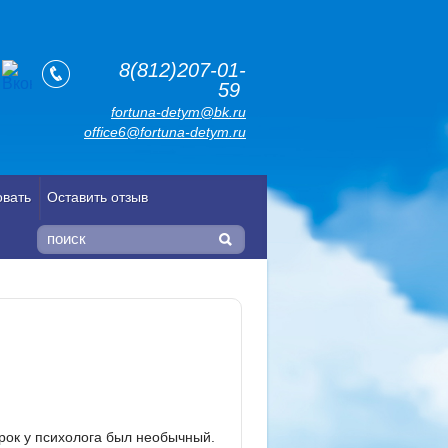
8(812)207-01-
59
fortuna-detym@bk.ru
office6@fortuna-detym.ru
овать
Оставить отзыв
рок у психолога был необычный.